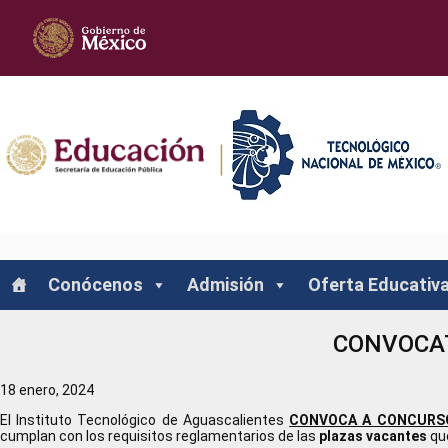
Saltar
Nota:
al
este
contenido
sitio
web
incluye
un
sistema
de
accesibilidad.
Presione
Control-
F11
para
ajustar
el
sitio
web
a
Conócenos
Admisión
Oferta Educativ
las
personas
con
CONVOCAT
discapacidad
visual
que
18 enero, 2024
están
usando
El Instituto Tecnológico de Aguascalientes
CONVOCA A CONCURS
un
cumplan con los requisitos reglamentarios de las
plazas vacantes
que
lector