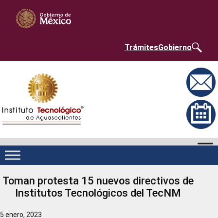
Saltar
Nota:
al
este
contenido
sitio
web
incluye
un
Trámites
Gobierno
sistema
de
accesibilidad.
Toman protesta 15 nuevos directivos de
Institutos Tecnológicos del TecNM
5 enero, 2023