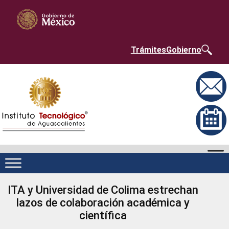
Saltar
Nota:
al
este
contenido
sitio
web
incluye
un
Trámites
Gobierno
sistema
de
accesibilidad.
ITA y Universidad de Colima estrechan
lazos de colaboración académica y
científica