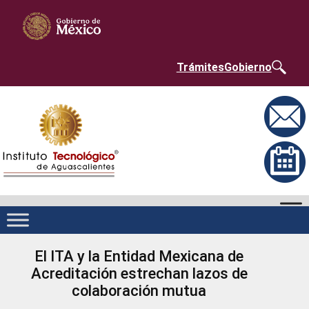
Saltar
Nota:
al
este
contenido
sitio
web
incluye
un
Trámites
Gobierno
sistema
de
accesibilidad.
El ITA y la Entidad Mexicana de
Acreditación estrechan lazos de
colaboración mutua