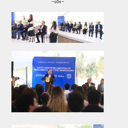
—o0o—