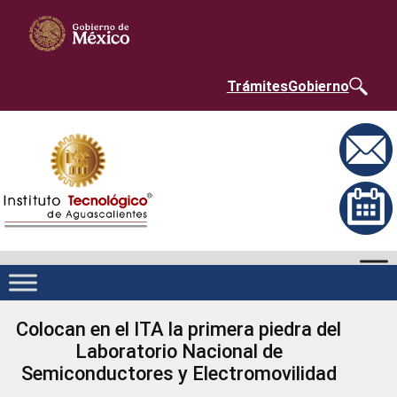
Saltar
Nota:
al
este
contenido
sitio
web
incluye
un
Trámites
Gobierno
sistema
de
accesibilidad.
Colocan en el ITA la primera piedra del
Laboratorio Nacional de
Semiconductores y Electromovilidad