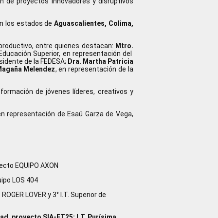
n de proyectos innovadores y disruptivos
n los estados de
Aguascalientes, Colima,
productivo, entre quienes destacan:
Mtro.
 Educación Superior, en representación del
sidente de la FEDESA;
Dra. Martha Patricia
Magaña Melendez
, en representación de la
formación de jóvenes líderes, creativos y
, en representación de Esaú Garza de Vega,
royecto EQUIPO AXON
quipo LOS 404
po ROGER LOVER y 3° I.T. Superior de
ad, proyecto SIA-ET25; I.T. Purísima,