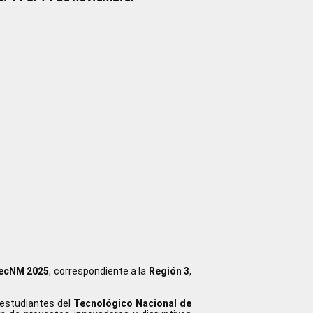
TecNM 2025
, correspondiente a la
Región 3
,
s estudiantes del
Tecnológico Nacional de