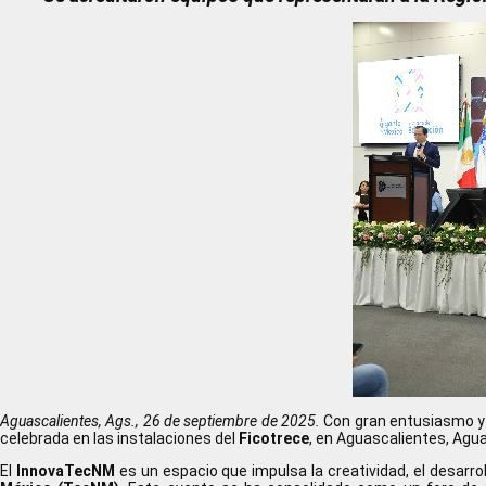
de
pantalla;
Presione
Control-
F10
para
abrir
un
menú
de
accesibilidad.
Aguascalientes, Ags., 26 de septiembre de 2025.
Con gran entusiasmo y 
celebrada en las instalaciones del
Ficotrece
, en Aguascalientes, Agu
El
InnovaTecNM
es un espacio que impulsa la creatividad, el desarro