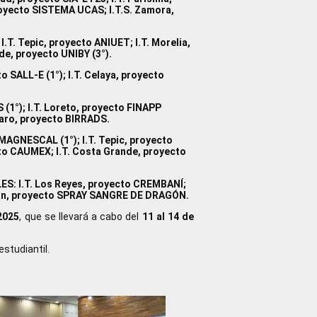
proyecto SISTEMA UCAS; I.T.S. Zamora,
.T. Tepic, proyecto ANIUET; I.T. Morelia,
de, proyecto UNIBY (3°).
 SALL-E (1°); I.T. Celaya, proyecto
(1°); I.T. Loreto, proyecto FINAPP
cuaro, proyecto BIRRADS.
MAGNESCAL (1°); I.T. Tepic, proyecto
ecto CAUMEX; I.T. Costa Grande, proyecto
LES: I.T. Los Reyes, proyecto CREMBANÍ;
atlán, proyecto SPRAY SANGRE DE DRAGÓN.
2025
, que se llevará a cabo del
11 al 14 de
studiantil.