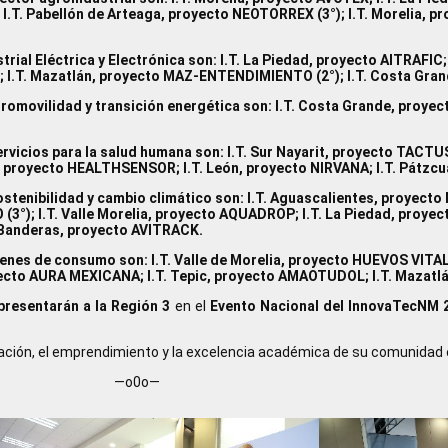
 I.T. Pabellón de Arteaga, proyecto NEOTORREX (3°); I.T. Morelia, 
al Eléctrica y Electrónica son: I.T. La Piedad, proyecto AITRAFIC; I
; I.T. Mazatlán, proyecto MAZ-ENTENDIMIENTO (2°); I.T. Costa Gran
omovilidad y transición energética son: I.T. Costa Grande, proyecto
vicios para la salud humana son: I.T. Sur Nayarit, proyecto TACTUS 
ntes, proyecto HEALTHSENSOR; I.T. León, proyecto NIRVANA; I.T. Pátz
tenibilidad y cambio climático son: I.T. Aguascalientes, proyecto 
 (3°); I.T. Valle Morelia, proyecto AQUADROP; I.T. La Piedad, proy
e Banderas, proyecto AVITRACK.
enes de consumo son: I.T. Valle de Morelia, proyecto HUEVOS VITA
royecto AURA MEXICANA; I.T. Tepic, proyecto AMAOTUDOL; I.T. Maz
presentarán a la Región 3
en el
Evento Nacional del InnovaTecNM 
ación, el emprendimiento y la excelencia académica de su comunidad e
—o0o—