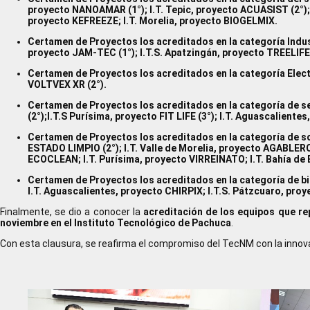
proyecto NANOAMAR (1°); I.T. Tepic, proyecto ACUASIST (2°);
proyecto KEFREEZE; I.T. Morelia, proyecto BIOGELMIX.
Certamen de Proyectos los acreditados en la categoría Industri
proyecto JAM-TEC (1°); I.T.S. Apatzingán, proyecto TREELIFE
Certamen de Proyectos los acreditados en la categoría Electr
VOLTVEX XR (2°).
Certamen de Proyectos los acreditados en la categoría de ser
(2°);I.T.S Purísima, proyecto FIT LIFE (3°); I.T. Aguascalie
Certamen de Proyectos los acreditados en la categoría de sos
ESTADO LIMPIO (2°); I.T. Valle de Morelia, proyecto AGABLERO
ECOCLEAN; I.T. Purísima, proyecto VIRREINATO; I.T. Bahía d
Certamen de Proyectos los acreditados en la categoría de bi
I.T. Aguascalientes, proyecto CHIRPIX; I.T.S. Pátzcuaro, p
Finalmente, se dio a conocer la
acreditación de los equipos que re
noviembre en el Instituto Tecnológico de Pachuca
.
Con esta clausura, se reafirma el compromiso del TecNM con la innov