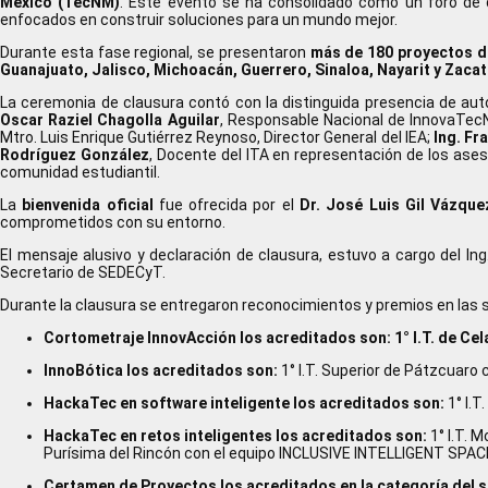
México (TecNM)
. Este evento se ha consolidado como un foro de d
enfocados en construir soluciones para un mundo mejor.
Durante esta fase regional, se presentaron
más de 180 proyectos d
Guanajuato, Jalisco, Michoacán, Guerrero, Sinaloa, Nayarit y Zaca
La ceremonia de clausura contó con la distinguida presencia de au
Oscar Raziel Chagolla Aguilar
, Responsable Nacional de InnovaTe
Mtro. Luis Enrique Gutiérrez Reynoso, Director General del IEA;
Ing. Fr
Rodríguez González
, Docente del ITA en representación de los ase
comunidad estudiantil.
La
bienvenida oficial
fue ofrecida por el
Dr. José Luis Gil Vázque
comprometidos con su entorno.
El mensaje alusivo y declaración de clausura, estuvo a cargo del Ing
Secretario de SEDECyT.
Durante la clausura se entregaron reconocimientos y premios en las s
Cortometraje InnovAcción los acreditados son: 1° I.T. de Cel
InnoBótica los acreditados son:
1° I.T. Superior de Pátzcuaro
HackaTec en software inteligente los acreditados son:
1° I.
HackaTec en retos inteligentes los acreditados son:
1° I.T. 
Purísima del Rincón con el equipo INCLUSIVE INTELLIGENT SPA
Certamen de Proyectos los acreditados en la categoría del sec