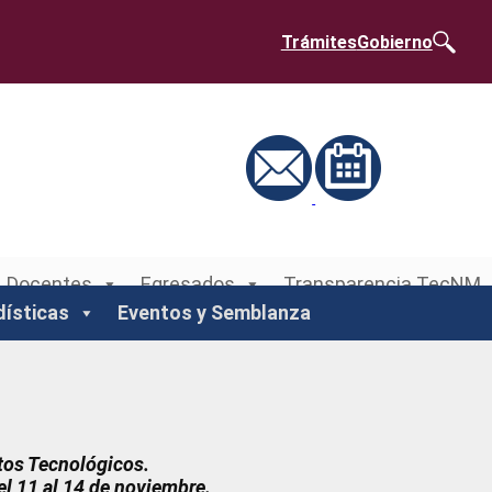
Trámites
Gobierno
Docentes
Egresados
Transparencia TecNM
dísticas
Eventos y Semblanza
tos Tecnológicos.
el 11 al 14 de noviembre.