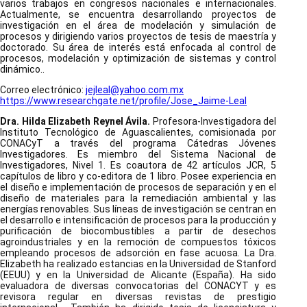
varios trabajos en congresos nacionales e internacionales.
Actualmente, se encuentra desarrollando proyectos de
investigación en el área de modelación y simulación de
procesos y dirigiendo varios proyectos de tesis de maestría y
doctorado. Su área de interés está enfocada al control de
procesos, modelación y optimización de sistemas y control
dinámico..
Correo electrónico:
jejleal@yahoo.com.mx
https://www.researchgate.net/profile/Jose_Jaime-Leal
Dra. Hilda Elizabeth Reynel Ávila.
Profesora-Investigadora del
Instituto Tecnológico de Aguascalientes, comisionada por
CONACyT a través del programa Cátedras Jóvenes
Investigadores. Es miembro del Sistema Nacional de
Investigadores, Nivel 1. Es coautora de 42 artículos JCR, 5
capítulos de libro y co-editora de 1 libro. Posee experiencia en
el diseño e implementación de procesos de separación y en el
diseño de materiales para la remediación ambiental y las
energías renovables. Sus líneas de investigación se centran en
el desarrollo e intensificación de procesos para la producción y
purificación de biocombustibles a partir de desechos
agroindustriales y en la remoción de compuestos tóxicos
empleando procesos de adsorción en fase acuosa. La Dra.
Elizabeth ha realizado estancias en la Universidad de Stanford
(EEUU) y en la Universidad de Alicante (España). Ha sido
evaluadora de diversas convocatorias del CONACYT y es
revisora regular en diversas revistas de prestigio