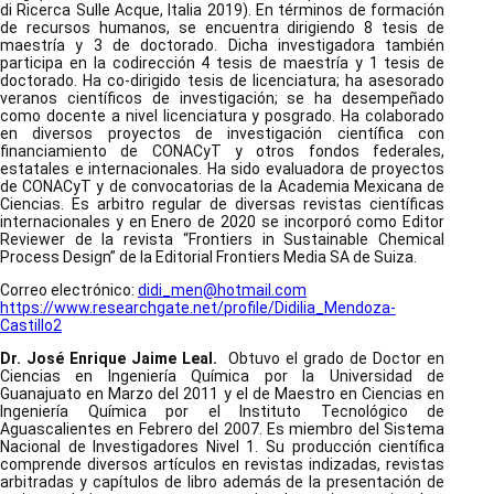
di Ricerca Sulle Acque, Italia 2019). En términos de formación
de recursos humanos, se encuentra dirigiendo 8 tesis de
maestría y 3 de doctorado. Dicha investigadora también
participa en la codirección 4 tesis de maestría y 1 tesis de
doctorado. Ha co-dirigido tesis de licenciatura; ha asesorado
veranos científicos de investigación; se ha desempeñado
como docente a nivel licenciatura y posgrado. Ha colaborado
en diversos proyectos de investigación científica con
financiamiento de CONACyT y otros fondos federales,
estatales e internacionales. Ha sido evaluadora de proyectos
de CONACyT y de convocatorias de la Academia Mexicana de
Ciencias. Es arbitro regular de diversas revistas científicas
internacionales y en Enero de 2020 se incorporó como Editor
Reviewer de la revista “Frontiers in Sustainable Chemical
Process Design” de la Editorial Frontiers Media SA de Suiza.
Correo electrónico:
didi_men@hotmail.com
https://www.researchgate.net/profile/Didilia_Mendoza-
Castillo2
Dr. José Enrique Jaime Leal.
Obtuvo el grado de Doctor en
Ciencias en Ingeniería Química por la Universidad de
Guanajuato en Marzo del 2011 y el de Maestro en Ciencias en
Ingeniería Química por el Instituto Tecnológico de
Aguascalientes en Febrero del 2007. Es miembro del Sistema
Nacional de Investigadores Nivel 1. Su producción científica
comprende diversos artículos en revistas indizadas, revistas
arbitradas y capítulos de libro además de la presentación de