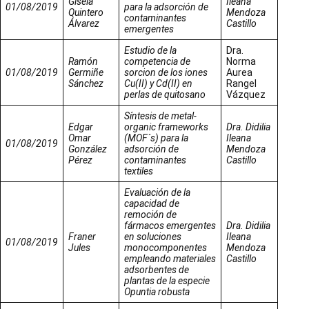
Gisela
Ileana
01/08/2019
para la adsorción de
Quintero
Mendoza
contaminantes
Álvarez
Castillo
emergentes
Estudio de la
Dra.
Ramón
competencia de
Norma
01/08/2019
Germiñe
sorcion de los iones
Aurea
Sánchez
Cu(II) y Cd(II) en
Rangel
perlas de quitosano
Vázquez
Síntesis de metal-
Edgar
organic frameworks
Dra. Didilia
Omar
(MOF´s) para la
Ileana
01/08/2019
González
adsorción de
Mendoza
Pérez
contaminantes
Castillo
textiles
Evaluación de la
capacidad de
remoción de
fármacos emergentes
Dra. Didilia
Franer
en soluciones
Ileana
01/08/2019
Jules
monocomponentes
Mendoza
empleando materiales
Castillo
adsorbentes de
plantas de la especie
Opuntia robusta