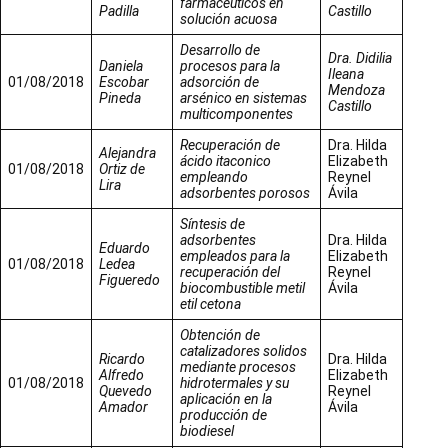
farmacéuticos en
Padilla
Castillo
solución acuosa
Desarrollo de
Dra. Didilia
Daniela
procesos para la
Ileana
01/08/2018
Escobar
adsorción de
Mendoza
Pineda
arsénico en sistemas
Castillo
multicomponentes
Recuperación de
Dra. Hilda
Alejandra
ácido itaconico
Elizabeth
01/08/2018
Ortiz de
empleando
Reynel
Lira
adsorbentes porosos
Ávila
Síntesis de
adsorbentes
Dra. Hilda
Eduardo
empleados para la
Elizabeth
01/08/2018
Ledea
recuperación del
Reynel
Figueredo
biocombustible metil
Ávila
etil cetona
Obtención de
catalizadores solidos
Ricardo
Dra. Hilda
mediante procesos
Alfredo
Elizabeth
01/08/2018
hidrotermales y su
Quevedo
Reynel
aplicación en la
Amador
Ávila
producción de
biodiesel