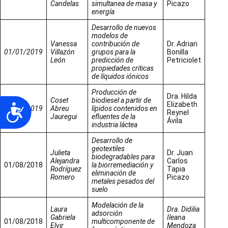
Candelas
simultanea de masa y
Picazo
energía
Desarrollo de nuevos
modelos de
Vanessa
contribución de
Dr. Adrian
01/01/2019
Villazón
grupos para la
Bonilla
León
predicción de
Petriciolet
propiedades criticas
de líquidos iónicos
Producción de
Dra. Hilda
Coset
biodiesel a partir de
Elizabeth
Accesibilidad
01/01/2019
Abreu
lípidos contenidos en
Reynel
Jauregui
efluentes de la
Ávila
industria láctea
Desarrollo de
geotextiles
Julieta
Dr. Juan
biodegradables para
Alejandra
Carlos
01/08/2018
la biorremediación y
Rodríguez
Tapia
eliminación de
Romero
Picazo
metales pesados del
suelo
Modelación de la
Laura
Dra. Didilia
adsorción
Gabriela
Ileana
01/08/2018
multicomponente de
Elvir
Mendoza