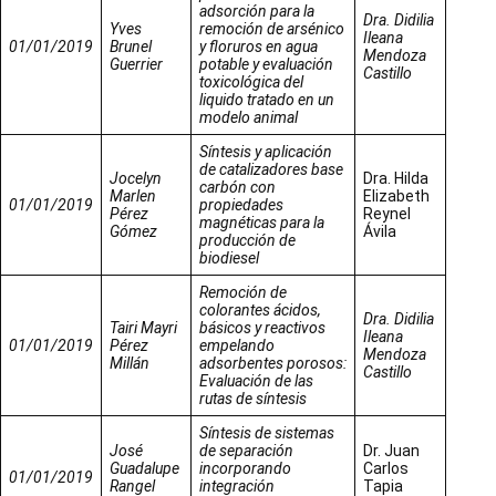
adsorción para la
Dra. Didilia
Yves
remoción de arsénico
Ileana
01/01/2019
Brunel
y floruros en agua
Mendoza
Guerrier
potable y evaluación
Castillo
toxicológica del
liquido tratado en un
modelo animal
Síntesis y aplicación
de catalizadores base
Jocelyn
Dra. Hilda
carbón con
Marlen
Elizabeth
01/01/2019
propiedades
Pérez
Reynel
magnéticas para la
Gómez
Ávila
producción de
biodiesel
Remoción de
colorantes ácidos,
Dra. Didilia
Tairi Mayri
básicos y reactivos
Ileana
01/01/2019
Pérez
empelando
Mendoza
Millán
adsorbentes porosos:
Castillo
Evaluación de las
rutas de síntesis
Síntesis de sistemas
José
de separación
Dr. Juan
Guadalupe
incorporando
Carlos
01/01/2019
Rangel
integración
Tapia