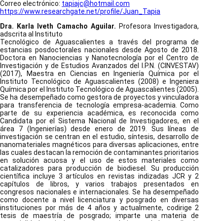
Correo electrónico:
tapiajc@hotmail.com
https://www.researchgate.net/profile/Juan_Tapia
Dra. Karla Iveth Camacho Aguilar.
Profesora Investigadora,
adscrita al Instituto
Tecnológico de Aguascalientes a través del programa de
estancias posdoctorales nacionales desde Agosto de 2018.
Doctora en Nanociencias y Nanotecnología por el Centro de
Investigación y de Estudios Avanzados del I.P.N. (CINVESTAV)
(2017), Maestra en Ciencias en Ingeniería Química por el
Instituto Tecnológico de Aguascalientes (2008) e Ingeniera
Química por el Instituto Tecnológico de Aguascalientes (2005).
Se ha desempeñado como gestora de proyectos y vinculadora
para transferencia de tecnología empresa-academia. Como
parte de su experiencia académica, es reconocida como
Candidata por el Sistema Nacional de Investigadores, en el
área 7 (Ingenierías) desde enero de 2019. Sus líneas de
investigación se centran en el estudio, síntesis, desarrollo de
nanomateriales magnéticos para diversas aplicaciones, entre
las cuales destacan la remoción de contaminantes prioritarios
en solución acuosa y el uso de estos materiales como
catalizadores para producción de biodiesel. Su producción
científica incluye 3 artículos en revistas indizadas JCR y 2
capítulos de libros, y varios trabajos presentados en
congresos nacionales e internacionales. Se ha desempeñado
como docente a nivel licenciatura y posgrado en diversas
instituciones por más de 4 años y actualmente, codirige 2
tesis de maestría de posgrado; imparte una materia de