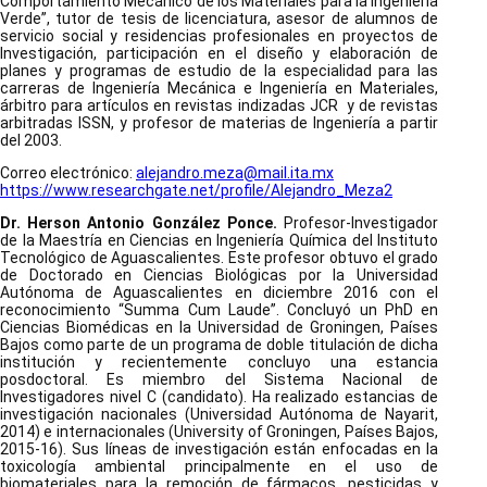
Comportamiento Mecánico de los Materiales para la Ingeniería
Verde”, tutor de tesis de licenciatura, asesor de alumnos de
servicio social y residencias profesionales en proyectos de
Investigación, participación en el diseño y elaboración de
planes y programas de estudio de la especialidad para las
carreras de Ingeniería Mecánica e Ingeniería en Materiales,
árbitro para artículos en revistas indizadas JCR y de revistas
arbitradas ISSN, y profesor de materias de Ingeniería a partir
del 2003.
Correo electrónico:
alejandro.meza@mail.ita.mx
https://www.researchgate.net/profile/Alejandro_Meza2
Dr. Herson Antonio González Ponce.
Profesor-Investigador
de la Maestría en Ciencias en Ingeniería Química del Instituto
Tecnológico de Aguascalientes. Este profesor obtuvo el grado
de Doctorado en Ciencias Biológicas por la Universidad
Autónoma de Aguascalientes en diciembre 2016 con el
reconocimiento “Summa Cum Laude”. Concluyó un PhD en
Ciencias Biomédicas en la Universidad de Groningen, Países
Bajos como parte de un programa de doble titulación de dicha
institución y recientemente concluyo una estancia
posdoctoral. Es miembro del Sistema Nacional de
Investigadores nivel C (candidato). Ha realizado estancias de
investigación nacionales (Universidad Autónoma de Nayarit,
2014) e internacionales (University of Groningen, Países Bajos,
2015-16). Sus líneas de investigación están enfocadas en la
toxicología ambiental principalmente en el uso de
biomateriales para la remoción de fármacos, pesticidas y