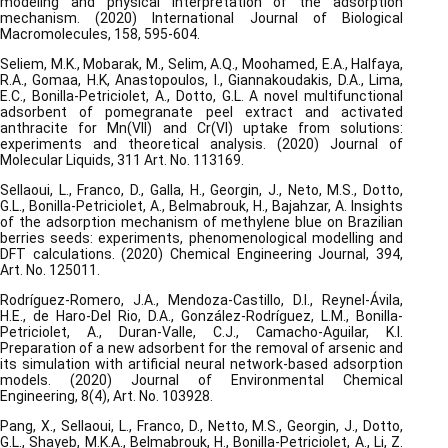
modeling and physical interpretation of the adsorption
mechanism. (2020) International Journal of Biological
Macromolecules, 158, 595-604.
Seliem, M.K., Mobarak, M., Selim, A.Q., Moohamed, E.A., Halfaya,
R.A., Gomaa, H.K, Anastopoulos, I., Giannakoudakis, D.A., Lima,
E.C., Bonilla-Petriciolet, A., Dotto, G.L. A novel multifunctional
adsorbent of pomegranate peel extract and activated
anthracite for Mn(VII) and Cr(VI) uptake from solutions:
experiments and theoretical analysis. (2020) Journal of
Molecular Liquids, 311 Art. No. 113169.
Sellaoui, L., Franco, D., Galla, H., Georgin, J., Neto, M.S., Dotto,
G.L., Bonilla-Petriciolet, A., Belmabrouk, H., Bajahzar, A. Insights
of the adsorption mechanism of methylene blue on Brazilian
berries seeds: experiments, phenomenological modelling and
DFT calculations. (2020) Chemical Engineering Journal, 394,
Art. No. 125011.
Rodríguez-Romero, J.A., Mendoza-Castillo, D.I., Reynel-Ávila,
H.E., de Haro-Del Rio, D.A., González-Rodríguez, L.M., Bonilla-
Petriciolet, A., Duran-Valle, C.J., Camacho-Aguilar, K.I.
Preparation of a new adsorbent for the removal of arsenic and
its simulation with artificial neural network-based adsorption
models. (2020) Journal of Environmental Chemical
Engineering, 8(4), Art. No. 103928.
Pang, X., Sellaoui, L., Franco, D., Netto, M.S., Georgin, J., Dotto,
G.L., Shayeb, M.K.A., Belmabrouk, H., Bonilla-Petriciolet, A., Li, Z.