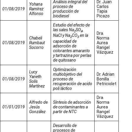
Análisis integral del
Dr. Juan
Yohana
proceso de
Carlos
01/08/2019
Ramírez
producción de
Tapia
Alfonso
biodiesel
Picazo
Estudio del efecto de
las sales Na
SO
,
2
4
Dra.
NaCl y Na
CO
en la
2
3
Chabeli
Norma
capacidad de
01/08/2019
Rumbaut
Aurea
adsorción de
Socorro
Rangel
colorantes amaranto
Vázquez
y tartrazina por perlas
de quitosano
Optimización
Lucy
multiobjetivo del
Dr. Adrian
Yaneth
01/08/2019
proceso de
Bonilla
Solís
recuperación de acido
Petriciolet
Martínez
poli láctico
Dra.
Alfredo de
Síntesis de adsorción
Norma
01/01/2019
Jesús
de contaminantes a
Aurea
González
partir de NTC
Rangel
Vázquez
Desarrollo de
procesos de