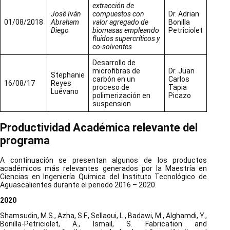
extracción de
José Iván
compuestos con
Dr. Adrian
01/08/2018
Abraham
valor agregado de
Bonilla
Diego
biomasas empleando
Petriciolet
fluidos supercríticos y
co-solventes
Desarrollo de
microfibras de
Dr. Juan
Stephanie
carbón en un
Carlos
16/08/17
Reyes
proceso de
Tapia
Luévano
polimerización en
Picazo
suspension
Productividad Académica relevante del
programa
A continuación se presentan algunos de los productos
académicos más relevantes generados por la Maestría en
Ciencias en Ingeniería Química del Instituto Tecnológico de
Aguascalientes durante el periodo 2016 – 2020.
2020
Shamsudin, M.S., Azha, S.F., Sellaoui, L., Badawi, M., Alghamdi, Y.,
Bonilla-Petriciolet, A., Ismail, S. Fabrication and