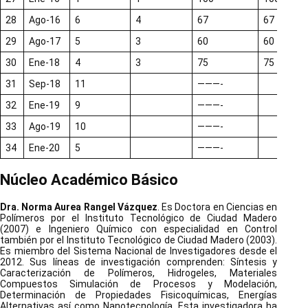
28
Ago-16
6
4
67
67
29
Ago-17
5
3
60
60
30
Ene-18
4
3
75
75
31
Sep-18
11
———-
32
Ene-19
9
———-
33
Ago-19
10
———-
34
Ene-20
5
———-
Núcleo Académico Básico
Dra. Norma Aurea Rangel Vázquez
. Es Doctora en Ciencias en
Polímeros por el Instituto Tecnológico de Ciudad Madero
(2007) e Ingeniero Químico con especialidad en Control
también por el Instituto Tecnológico de Ciudad Madero (2003).
Es miembro del Sistema Nacional de Investigadores desde el
2012. Sus líneas de investigación comprenden: Síntesis y
Caracterización de Polímeros, Hidrogeles, Materiales
Compuestos Simulación de Procesos y Modelación,
Determinación de Propiedades Fisicoquímicas, Energías
Alternativas así como Nanotecnología. Esta investigadora ha