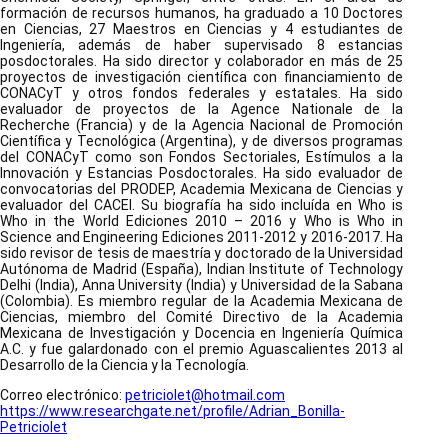
formación de recursos humanos, ha graduado a 10 Doctores
en Ciencias, 27 Maestros en Ciencias y 4 estudiantes de
Ingeniería, además de haber supervisado 8 estancias
posdoctorales. Ha sido director y colaborador en más de 25
proyectos de investigación científica con financiamiento de
CONACyT y otros fondos federales y estatales. Ha sido
evaluador de proyectos de la Agence Nationale de la
Recherche (Francia) y de la Agencia Nacional de Promoción
Científica y Tecnológica (Argentina), y de diversos programas
del CONACyT como son Fondos Sectoriales, Estímulos a la
Innovación y Estancias Posdoctorales. Ha sido evaluador de
convocatorias del PRODEP, Academia Mexicana de Ciencias y
evaluador del CACEI. Su biografía ha sido incluída en Who is
Who in the World Ediciones 2010 – 2016 y Who is Who in
Science and Engineering Ediciones 2011-2012 y 2016-2017. Ha
sido revisor de tesis de maestría y doctorado de la Universidad
Autónoma de Madrid (España), Indian Institute of Technology
Delhi (India), Anna University (India) y Universidad de la Sabana
(Colombia). Es miembro regular de la Academia Mexicana de
Ciencias, miembro del Comité Directivo de la Academia
Mexicana de Investigación y Docencia en Ingeniería Química
A.C. y fue galardonado con el premio Aguascalientes 2013 al
Desarrollo de la Ciencia y la Tecnología.
Correo electrónico:
petriciolet@hotmail.com
https://www.researchgate.net/profile/Adrian_Bonilla-
Petriciolet