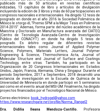
publicado más de 50 artículos en revistas científicas
indizadas, 13 capítulos de libro y artículos de divulgación
incluyendo la edición de 3 libros y más de 60 participaciones en
congresos nacionales e internacionales. Ha dirigido 12 tesis de
posgrado en donde en el año 2016 la Sociedad Polimérica de
México le otorgo él, “Premio SPM a la Mejor Tesis en Polímeros
2014-2015”. Ademas, forma parte del núcleo académico de la
Maestria y Doctorado en Manufactura avanzada del CIATEQ
(Centro de Tecnología Avanzada-Centro de Investigación
Público del CONACYT) en donde ha dirigido 5 tesis de
posgrado. Es árbitro regular de diferentes revistas
internacionales tales como: Journal of Applied Polymer
Science, Polymers, Materials Letters, Journal Polymer
Engineering & Science, Thermochimica Acta, Journal of
Molecular Structure and Journal of Surface and Coatings
Technology, entre otras. También, ha participado en la
Organización de 20 Congresos Internacionales en: Estados
Unidos, Japón, Francia, Alemania, China y Singapur. Durante el
periodo Septiembre, 2017 a Septiembre, 2018 desarrolló una
estancia de investigación en la Escuela de Química de la
Universidad de Minnesota en donde participó en 5 seminarios
así como en el evento anual del MSI-UM. Finalmente, ha dirigido
proyectos financiados por el Tecnológico Nacional de México.
Correo electrónico:
book_hydrogel@yahoo.com
https://www.researchgate.net/profile/Norma_Rangel2
Dra. Didilia Ileana Mendoza-Castillo.
Profesora