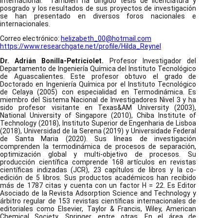
internacional. También ha dirigido tesis de licenciatura y
posgrado y los resultados de sus proyectos de investigación
se han presentado en diversos foros nacionales e
internacionales.
Correo electrónico:
helizabeth_00@hotmail.com
https://www.researchgate.net/profile/Hilda_Reynel
Dr. Adrián Bonilla-Petriciolet.
Profesor Investigador del
Departamento de Ingeniería Química del Instituto Tecnológico
de Aguascalientes. Este profesor obtuvo el grado de
Doctorado en Ingeniería Química por el Instituto Tecnológico
de Celaya (2005) con especialidad en Termodinámica. Es
miembro del Sistema Nacional de Investigadores Nivel 3 y ha
sido profesor visitante en Texas&AM University (2003),
National University of Singapore (2010), Chiba Institute of
Technology (2018), Instituto Superior de Engenharia de Lisboa
(2018), Universidad de la Serena (2019) y Universidade Federal
de Santa Maria (2020). Sus líneas de investigación
comprenden la termodinámica de procesos de separación,
optimización global y multi-objetivo de procesos. Su
producción científica comprende 168 artículos en revistas
científicas indizadas (JCR), 23 capítulos de libros y la co-
edición de 5 libros. Sus productos académicos han recibido
más de 1787 citas y cuenta con un factor H = 22. Es Editor
Asociado de la Revista Adsorption Science and Technology y
árbitro regular de 153 revistas científicas internacionales de
editoriales como Elsevier, Taylor & Francis, Wiley, American
Chemical Society, Springer, entre otras. En el área de