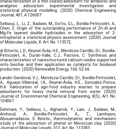
characterization of a thin coated adsorbent for antibiotic and
analgesic adsorption: experimental investigation and
statistical physical modelling. (2020) Chemical Engineering
Journal, 401, A 126007.
Sellaoui, L., Li, Z., Badawi, M., Dotto, G.L., Bonilla-Petriciolet, A.,
Chen, Z. Origin of the outstanding performance of Zn-Al and
Mg-Fe layered double hydroxides in the adsorption of 2-
nitrophenol: a statistical physics assessment. (2020) Journal
of Molecular Liquids, X: Art. No. 113572.
di Bitonto, L.D., Reynel-Ávila, H.E., Mendoza-Castillo, D.I., Bonilla-
Petriciolet, A., Durán-Valle, C.J., Pastore, C. Synthesis and
characterization of nanostructured calcium oxides supported
onto biochar and their application as catalysts for biodiesel
production. (2020) Renewable Energy, 160, 52-66.
Landin-Sandoval, V.J., Mendoza-Castillo, D.I., Bonilla-Petriciolet,
A., Aguayo-Villarreal, I.A., Reynel-Ávila, H.E., Gonzalez-Ponce,
H.A. Valorization of agri-food industry wastes to prepare
adsorbents for heavy metal removal from water. (2020)
Journal of Environmental Chemical Engineering, 8(5), Art. No.
104067.
Dehmani, Y., Sellaoui, L., Alghamdi, Y., Lain, J., Badawi, M.,
Amhoud, A., Bonilla-Petriciolet, A., T., Lamhasni,
Abouarnadasse, S. Kinetic, thermodynamic and mechanism
study of the adsorption of phenol on Moroccan clay. (2020)
Journal of Molecular Liquids, 312, Art. No. 113383.