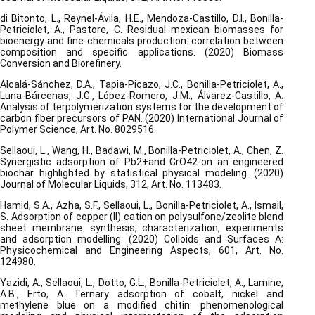
di Bitonto, L., Reynel-Ávila, H.E., Mendoza-Castillo, D.I., Bonilla-
Petriciolet, A., Pastore, C. Residual mexican biomasses for
bioenergy and fine-chemicals production: correlation between
composition and specific applications. (2020) Biomass
Conversion and Biorefinery.
Alcalá-Sánchez, D.A., Tapia-Picazo, J.C., Bonilla-Petriciolet, A.,
Luna-Bárcenas, J.G., López-Romero, J.M., Álvarez-Castillo, A.
Analysis of terpolymerization systems for the development of
carbon fiber precursors of PAN. (2020) International Journal of
Polymer Science, Art. No. 8029516.
Sellaoui, L., Wang, H., Badawi, M., Bonilla-Petriciolet, A., Chen, Z.
Synergistic adsorption of Pb2+and CrO42-on an engineered
biochar highlighted by statistical physical modeling. (2020)
Journal of Molecular Liquids, 312, Art. No. 113483.
Hamid, S.A., Azha, S.F., Sellaoui, L., Bonilla-Petriciolet, A., Ismail,
S. Adsorption of copper (II) cation on polysulfone/zeolite blend
sheet membrane: synthesis, characterization, experiments
and adsorption modelling. (2020) Colloids and Surfaces A:
Physicochemical and Engineering Aspects, 601, Art. No.
124980.
Yazidi, A., Sellaoui, L., Dotto, G.L., Bonilla-Petriciolet, A., Lamine,
A.B., Erto, A. Ternary adsorption of cobalt, nickel and
methylene blue on a modified chitin: phenomenological