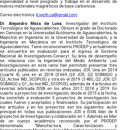
especialidad a nivel posgrado y trabaja en el desarrollo de
nuevos materiales magnéticos de base carbonosa.
Correo electrónico:
k.iveth.ca@gmail.com
Dr. Alejandro Meza de Luna.
Investigador del Instituto
Tecnológico de Aguascalientes. Obtuvo el grado de Doctorado
en Ciencias en la Universidad Autónoma de Aguascalientes, la
Maestría en Ingeniería en la Universidad de Guanajuato, y la
Ingeniería en Mecánica en el Instituto Tecnológico de
Aguascalientes. Tiene reconocimiento PRODEP y actualmente
se encuentra en evaluación para el ingreso al Sistema
Nacional de Investigadores-Conacyt. Su área de desempeño
se relaciona con la Ingeniería del Medio Ambiente. Las
Investigaciones en este ramo han permitido presentar tres
artículos publicados en revistas indizadas JCR. Una en 2014
(cuartil 4), una en el 2018 (0.669_Q4 JCR, Q2 SCIMAGO y
Q3_Active IND_SCOPUS) y otra en el 2019 (3.485_Q2 JCR, Q1
SCIMAGO y Q1_Active IND_SCOPUS), además de 4 artículos en
revistas arbitrada ISSN en los años 2017; 2018 y 2019. En
cuanto a proyectos de investigación, desde el 2015 a la fecha,
ha sometido a evaluación 5 proyectos de investigación, los
cuales fueron y aceptados y financiados. Su participación en
los artículos y en los proyectos son los siguientes: autor
principal en todas sus publicaciones JCR e ISSN, líder de 4
proyectos de Investigación y colaborador en 1. Además es líder
de un cuerpo académico reconocido por el PRODEP
denominado “Manufactura, Caracterización y