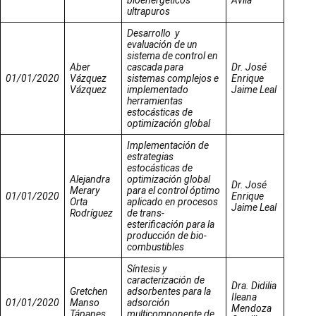
ultrapuros
Desarrollo y
evaluación de un
sistema de control en
Aber
cascada para
Dr. José
01/01/2020
Vázquez
sistemas complejos e
Enrique
Vázquez
implementado
Jaime Leal
herramientas
estocásticas de
optimización global
Implementación de
estrategias
estocásticas de
Alejandra
optimización global
Dr. José
Merary
para el control óptimo
01/01/2020
Enrique
Orta
aplicado en procesos
Jaime Leal
Rodríguez
de trans-
esterificación para la
producción de bio-
combustibles
Síntesis y
caracterización de
Dra. Didilia
Gretchen
adsorbentes para la
Ileana
01/01/2020
Manso
adsorción
Mendoza
Tápanes
multicomponente de