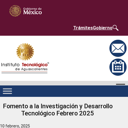
Saltar
Nota:
al
este
contenido
sitio
web
incluye
un
Trámites
Gobierno
sistema
de
accesibilidad.
Fomento a la Investigación y Desarrollo
Tecnológico Febrero 2025
10 febrero, 2025