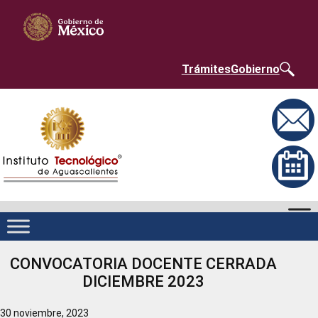
Saltar
Nota:
al
este
contenido
sitio
web
incluye
un
Trámites
Gobierno
sistema
de
accesibilidad.
CONVOCATORIA DOCENTE CERRADA
DICIEMBRE 2023
30 noviembre, 2023