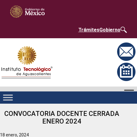
Saltar
Nota:
al
este
contenido
sitio
web
incluye
un
Trámites
Gobierno
sistema
de
accesibilidad.
CONVOCATORIA DOCENTE CERRADA
ENERO 2024
18 enero, 2024