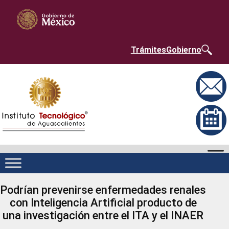
Saltar
Nota:
al
este
contenido
sitio
web
incluye
un
Trámites
Gobierno
sistema
de
accesibilidad.
Podrían prevenirse enfermedades renales
con Inteligencia Artificial producto de
una investigación entre el ITA y el INAER