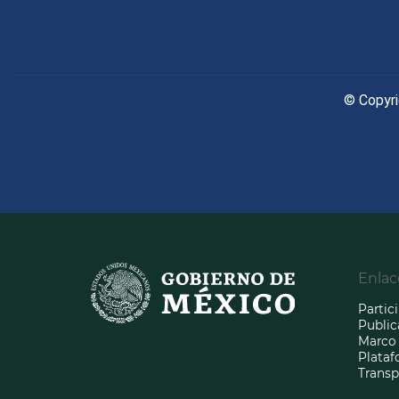
© Copyri
Enlac
Partic
Public
Marco 
Plataf
Transp