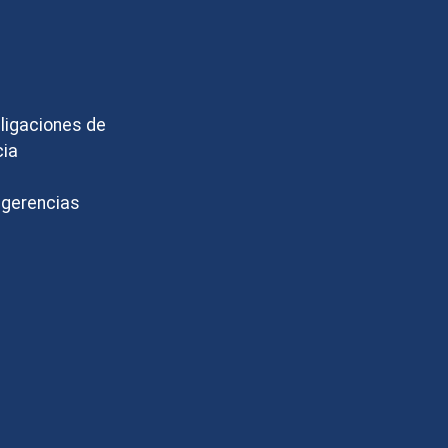
bligaciones de
cia
ugerencias